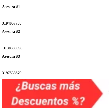
Asesora #1
3194057758
Asesora #2
3138380096
Asesora #3
3197538679