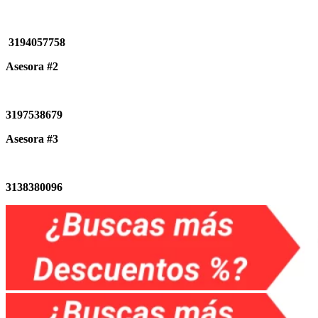
3194057758
Asesora #2
3197538679
Asesora #3
3138380096