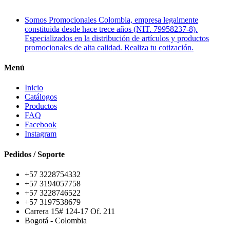
Somos Promocionales Colombia, empresa legalmente
constituida desde hace trece años (NIT. 79958237-8).
Especializados en la distribución de artículos y productos
promocionales de alta calidad. Realiza tu cotización.
Menú
Inicio
Catálogos
Productos
FAQ
Facebook
Instagram
Pedidos / Soporte
+57 3228754332
+57 3194057758
+57 3228746522
+57 3197538679
Carrera 15# 124-17 Of. 211
Bogotá - Colombia