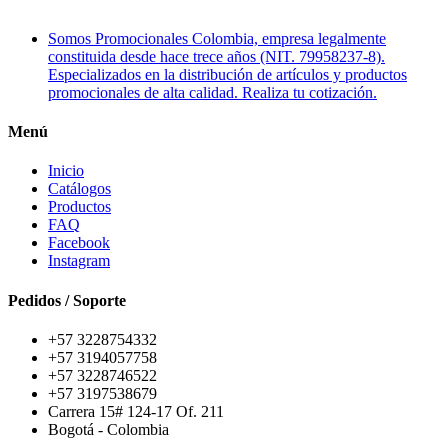
Somos Promocionales Colombia, empresa legalmente
constituida desde hace trece años (NIT. 79958237-8).
Especializados en la distribución de artículos y productos
promocionales de alta calidad. Realiza tu cotización.
Menú
Inicio
Catálogos
Productos
FAQ
Facebook
Instagram
Pedidos / Soporte
+57 3228754332
+57 3194057758
+57 3228746522
+57 3197538679
Carrera 15# 124-17 Of. 211
Bogotá - Colombia