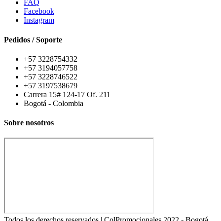
FAQ
Facebook
Instagram
Pedidos / Soporte
+57 3228754332
+57 3194057758
+57 3228746522
+57 3197538679
Carrera 15# 124-17 Of. 211
Bogotá - Colombia
Sobre nosotros
Todos los derechos reservados | ColPromocionales 2022 - Bogotá