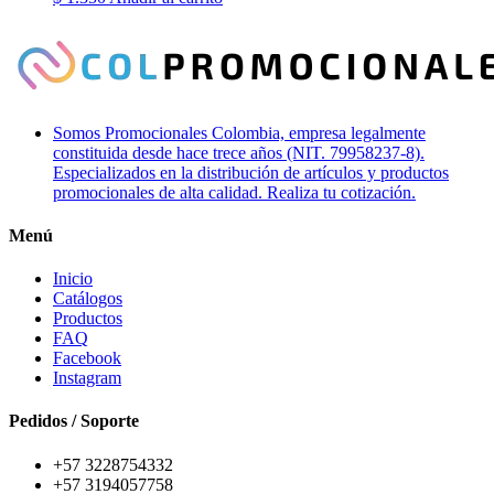
Somos Promocionales Colombia, empresa legalmente
constituida desde hace trece años (NIT. 79958237-8).
Especializados en la distribución de artículos y productos
promocionales de alta calidad. Realiza tu cotización.
Menú
Inicio
Catálogos
Productos
FAQ
Facebook
Instagram
Pedidos / Soporte
+57 3228754332
+57 3194057758