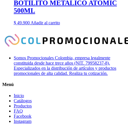
BOTILITO METALICO ATOMIC
500ML
$
49.900
Añadir al carrito
Somos Promocionales Colombia, empresa legalmente
constituida desde hace trece años (NIT. 79958237-8).
Especializados en la distribución de artículos y productos
promocionales de alta calidad. Realiza tu cotización.
Menú
Inicio
Catálogos
Productos
FAQ
Facebook
Instagram