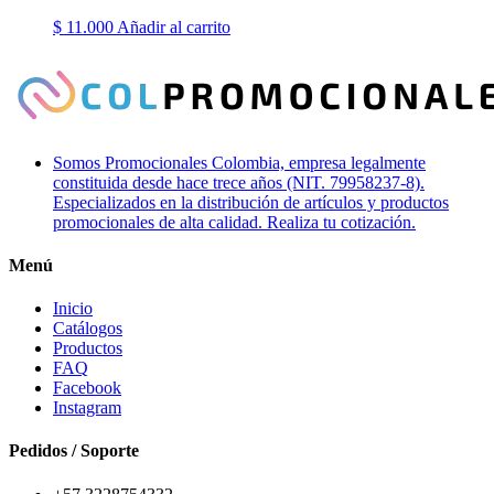
$
11.000
Añadir al carrito
Somos Promocionales Colombia, empresa legalmente
constituida desde hace trece años (NIT. 79958237-8).
Especializados en la distribución de artículos y productos
promocionales de alta calidad. Realiza tu cotización.
Menú
Inicio
Catálogos
Productos
FAQ
Facebook
Instagram
Pedidos / Soporte