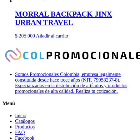
MORRAL BACKPACK JINX
URBAN TRAVEL
$
205.000
Añadir al carrito
Somos Promocionales Colombia, empresa legalmente
constituida desde hace trece años (NIT. 79958237-8).
Especializados en la distribución de artículos y productos
promocionales de alta calidad. Realiza tu cotización.
Menú
Inicio
Catálogos
Productos
FAQ
Facebook