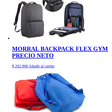
MORRAL BACKPACK FLEX GYM
PRECIO NETO
$
292.900
Añadir al carrito