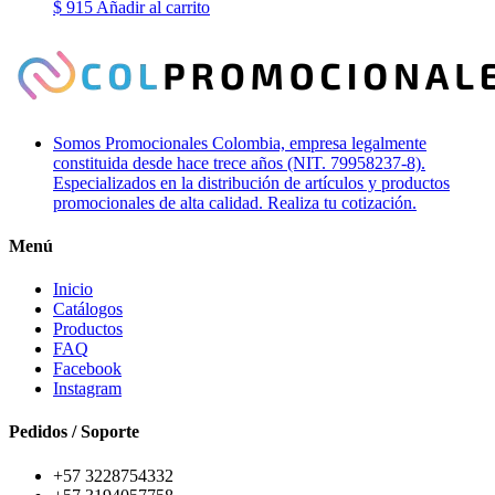
$
915
Añadir al carrito
Somos Promocionales Colombia, empresa legalmente
constituida desde hace trece años (NIT. 79958237-8).
Especializados en la distribución de artículos y productos
promocionales de alta calidad. Realiza tu cotización.
Menú
Inicio
Catálogos
Productos
FAQ
Facebook
Instagram
Pedidos / Soporte
+57 3228754332