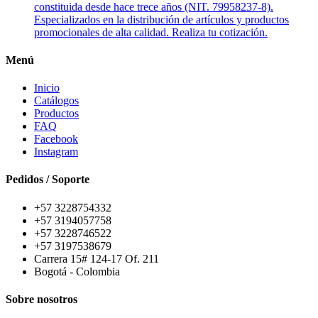
constituida desde hace trece años (NIT. 79958237-8).
Especializados en la distribución de artículos y productos
promocionales de alta calidad. Realiza tu cotización.
Menú
Inicio
Catálogos
Productos
FAQ
Facebook
Instagram
Pedidos / Soporte
+57 3228754332
+57 3194057758
+57 3228746522
+57 3197538679
Carrera 15# 124-17 Of. 211
Bogotá - Colombia
Sobre nosotros