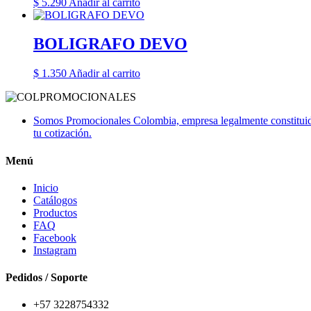
$
5.290
Añadir al carrito
BOLIGRAFO DEVO
$
1.350
Añadir al carrito
Somos Promocionales Colombia, empresa legalmente constituida 
tu cotización.
Menú
Inicio
Catálogos
Productos
FAQ
Facebook
Instagram
Pedidos / Soporte
+57 3228754332