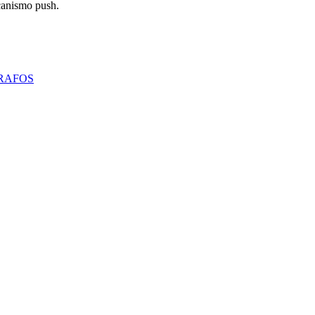
canismo push.
RAFOS