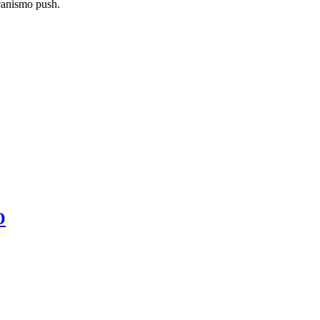
canismo push.
O