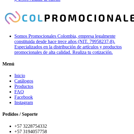
Somos Promocionales Colombia, empresa legalmente
constituida desde hace trece años (NIT. 79958237-8).
Especializados en la distribución de artículos y productos
promocionales de alta calidad. Realiza tu cotización.
Menú
Inicio
Catálogos
Productos
FAQ
Facebook
Instagram
Pedidos / Soporte
+57 3228754332
+57 3194057758