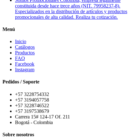
Somos Promocionales Colombia, empresa legalmente
constituida desde hace trece años (NIT. 79958237-8).
Especializados en la distribución de artículos y productos
promocionales de alta calidad. Realiza tu cotización.
Menú
Inicio
Catálogos
Productos
FAQ
Facebook
Instagram
Pedidos / Soporte
+57 3228754332
+57 3194057758
+57 3228746522
+57 3197538679
Carrera 15# 124-17 Of. 211
Bogotá - Colombia
Sobre nosotros