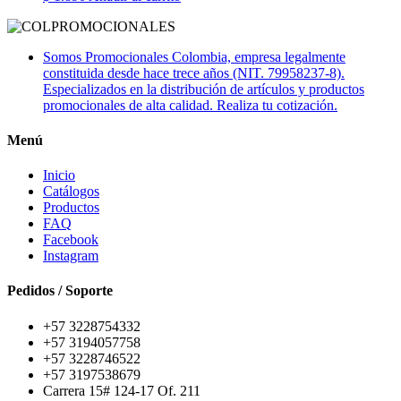
Somos Promocionales Colombia, empresa legalmente
constituida desde hace trece años (NIT. 79958237-8).
Especializados en la distribución de artículos y productos
promocionales de alta calidad. Realiza tu cotización.
Menú
Inicio
Catálogos
Productos
FAQ
Facebook
Instagram
Pedidos / Soporte
+57 3228754332
+57 3194057758
+57 3228746522
+57 3197538679
Carrera 15# 124-17 Of. 211