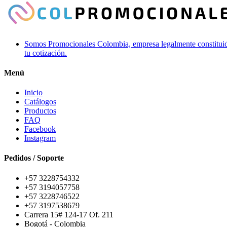
Somos Promocionales Colombia, empresa legalmente constituida 
tu cotización.
Menú
Inicio
Catálogos
Productos
FAQ
Facebook
Instagram
Pedidos / Soporte
+57 3228754332
+57 3194057758
+57 3228746522
+57 3197538679
Carrera 15# 124-17 Of. 211
Bogotá - Colombia