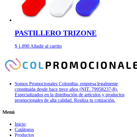
PASTILLERO TRIZONE
$
1.890
Añadir al carrito
Somos Promocionales Colombia, empresa legalmente
constituida desde hace trece años (NIT. 79958237-8).
Especializados en la distribución de artículos y productos
promocionales de alta calidad. Realiza tu cotización.
Menú
Inicio
Catálogos
Productos