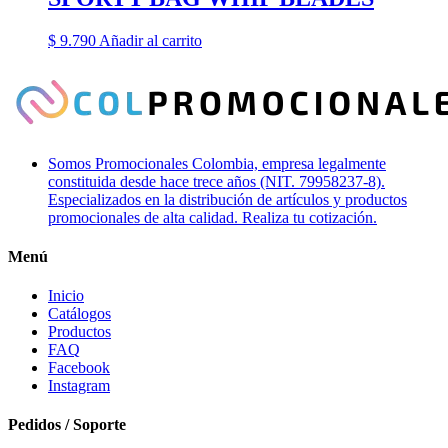
$
9.790
Añadir al carrito
Somos Promocionales Colombia, empresa legalmente
constituida desde hace trece años (NIT. 79958237-8).
Especializados en la distribución de artículos y productos
promocionales de alta calidad. Realiza tu cotización.
Menú
Inicio
Catálogos
Productos
FAQ
Facebook
Instagram
Pedidos / Soporte