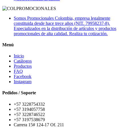
Somos Promocionales Colombia, empresa legalmente
constituida desde hace trece años (NIT. 79958237-8).
Especializados en la distribución de artículos y productos
promocionales de alta calidad. Realiza tu cotización.
Menú
Inicio
Catálogos
Productos
FAQ
Facebook
Instagram
Pedidos / Soporte
+57 3228754332
+57 3194057758
+57 3228746522
+57 3197538679
Carrera 15# 124-17 Of. 211