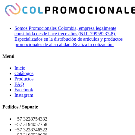
Somos Promocionales Colombia, empresa legalmente
constituida desde hace trece años (NIT. 79958237-8).
Especializados en la distribución de artículos y productos
promocionales de alta calidad. Realiza tu cotización.
Menú
Inicio
Catálogos
Productos
FAQ
Facebook
Instagram
Pedidos / Soporte
+57 3228754332
+57 3194057758
+57 3228746522