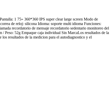
) Pantalla: 1 75» 360*360 IPS super clear large screen Modo de
correa de reloj: silicona Idioma: soporte multi idioma Funciones:
llamada recordatorio de mensaje recordatorio sedentario monitoreo del
m / Peso: 52g Empaque caja individual Sin MarcaLos resultados de la
 los resultados de la medicion para el autodiagnostico y el