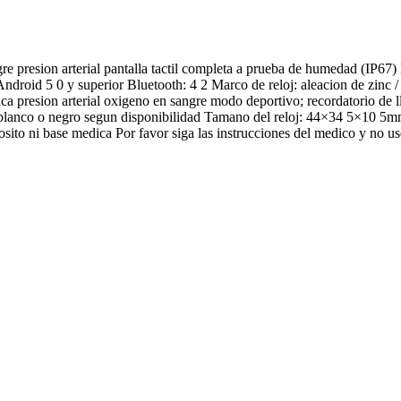
re presion arterial pantalla tactil completa a prueba de humedad (IP67
ndroid 5 0 y superior Bluetooth: 4 2 Marco de reloj: aleacion de zinc / 
ca presion arterial oxigeno en sangre modo deportivo; recordatorio de 
 blanco o negro segun disponibilidad Tamano del reloj: 44×34 5×10 5m
ito ni base medica Por favor siga las instrucciones del medico y no use