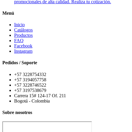
promocionales de alta calidad. Realiza tu cotización.
Menú
Inicio
Catálogos
Productos
FAQ
Facebook
Instagram
Pedidos / Soporte
+57 3228754332
+57 3194057758
+57 3228746522
+57 3197538679
Carrera 15# 124-17 Of. 211
Bogotá - Colombia
Sobre nosotros